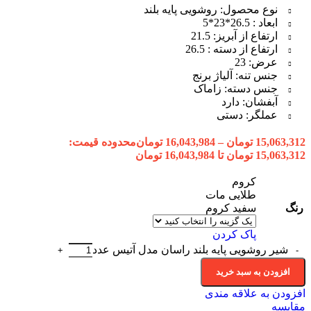
نوع محصول: روشویی پایه بلند
ابعاد : 26.5*23*5
ارتفاع از آبریز: 21.5
ارتفاع از دسته : 26.5
عرض: 23
جنس تنه: آلیاژ برنج
جنس دسته: زاماک
آبفشان: دارد
عملگر: دستی
15,063,312
تومان
–
16,043,984
تومان
محدوده قیمت:
15,063,312 تومان تا 16,043,984 تومان
کروم
طلایی مات
رنگ
سفید كروم
پاک کردن
شیر روشویی پایه بلند راسان مدل آتیس عدد
افزودن به سبد خرید
افزودن به علاقه مندی
مقایسه