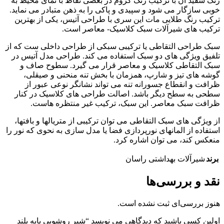
رنگ سفید آن با ترکیب رنگ کروم در بعضی نقاط با نمای محیط به
خوبی سازگار می شود و سپیدی و پاکی را به ذهن متبادر می نماید.
ترکیب رنگ طلایی مات این سری با طراحی آتیس، یکی از بهترین
ترکیب های شیرآلات سبک کلاسیک- معاصر است.
سبک طراحی التقاطی یا ترکیبی سبکی از طراحی داخلی ست که از
تلفیق ویژگی های دو سبک استفاده می کند. طراحی مدل آتیس در
سبک التقاطی کلاسیک و معاصر قرار می گیرد. سطوح صاف و
گوشه های تیز و شارپ، همزمان با بخش تنه منحنی و صیقلی،
ظرافت و انقطاع جسورانه تنه می تواند نشانگر نوعی عبور از
سطحی به سطح دیگر باشد. اصالت طراحی های کلاسیک در کنار
ظرافت سبک معاصر. این سبک، ترکیب غیر منتظره هاست.
از ویژگی های سبک التقاطی می توان ترکیبی از متریالها و بافتها،
استفاده از المانهای نورپردازی فضا یا مدل سازی به نحوی که نور را
منعکس کند، می توان اشاره کرد.
برند
شیرآلات بهداشتی راسان
نقد و بررسی‌ها
هنوز بررسی‌ای ثبت نشده است.
اولین کسی باشید که دیدگاهی می نویسد “شیر روشویی پایه بلند