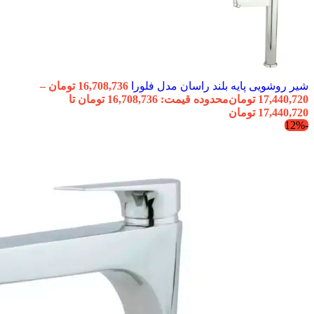
شیر روشویی پایه بلند راسان مدل فلورا
16,708,736
تومان
–
17,440,720
تومان
محدوده قیمت: 16,708,736 تومان تا
17,440,720 تومان
-12%