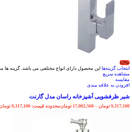
-12%
انتخاب گزینه‌ها
این محصول دارای انواع مختلفی می باشد. گزینه ها
مشاهده سریع
مقایسه
افزودن به علاقه مندی
شیر ظرفشویی آشپزخانه راسان مدل گارنت
9,317,100
تومان
–
17,002,568
تومان
محدوده قیمت: 9,317,100 تومان تا 17,002,568 تومان