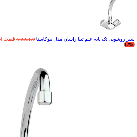
شیر روشویی تک پایه علم تینا راسان مدل نیوکاستا
قیمت اصلی ,016,100
9,016,100
-12%