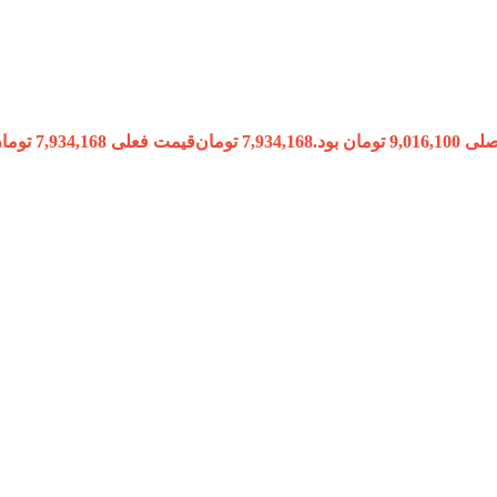
9 تومان بود.
7,934,168
تومان
قیمت فعلی 7,934,168 تومان است.