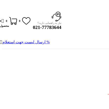
0
0
0
نیاز به راهنمایی دارید؟
محصول
021-77783644
% ارسال لیست جهت استعلام