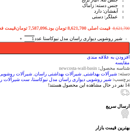
جنس دسته: زاماک
آبفشان: دارد
عملگر: دستی
قیمت اصلی 8,621,700 تومان بود.
7,587,096
تومان
قیمت فعلی 7,587,096 ت
8,621,700
شیر روشویی دیواری راسان مدل نیوکاستا عدد
افزودن به علاقه مندی
مقایسه
شناسه محصول:
newcosta-wall-basin
دسته:
شیرآلات بهداشتی
,
شیرآلات بهداشتی راسان
,
شیرآلات روشویی
برچسب:
شیر روشویی دیواری راسان مدل نیوکاستا، ست شیرآلات را
14
نفر در حال مشاهده این محصول هستند!
ارسال سریع
بهترین قیمت بازار