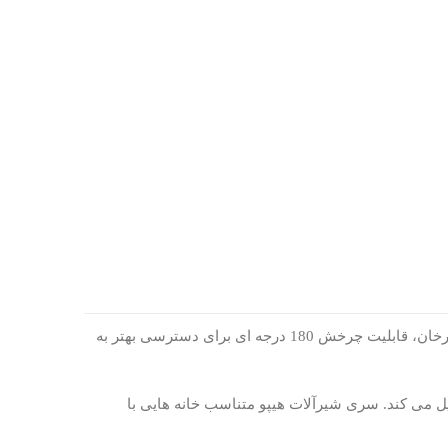
شیرآلات راسان مدل “هیپو” شامل 4 قطعه برای ظرفشویی، روشویی، حمام و توالت می باشد. شیر ظرفشویی و شیر روشویی این مدل با علم چرخان، قابلیت چرخش 180 درجه ای برای دسترسی بهتر به
 می کند. سری شیرآلات هیپو متناسب خانه هایی با