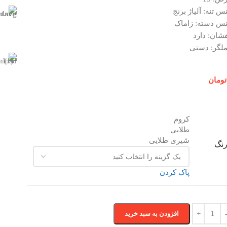
س تنه: آلیاژ برنج
س دسته: زاماک
فشان: دارد
لگر: دستی
تومان
کروم
طلایی
شیری طلایی
نگ
پاک کردن
افزودن به سبد خرید