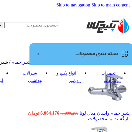
Skip to navigation
Skip to main content
ج
دسته بندی محصولات
خانه
/
شیرآلات بهداشتی
/
شیرآلات بهداشتی راسان
/
شیر حمام
/
شیر 
تجهیزات
انواع پکیج و
شیرآلات
موتورخانه
رادیاتور
بهداشتی
آب
قیمت
قیمت
شیر حمام راسان مدل لونا
6,864,176
تومان
7,800,200
اصلی
فعلی
بازگشت به محصولات
7,800,200 تومان
6,864,176 تو
بود.
است.