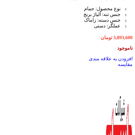
نوع محصول: حمام
جنس تنه: آلیاژ برنج
جنس دسته: زاماک
عملگر: دستی
3,893,600
تومان
ناموجود
افزودن به علاقه مندی
مقایسه