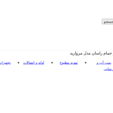
ستجو
حمام راسان مدل مروارید
پمپ آب و
تهویه مطبوع
لوله و اتصالات
تجهیزات
رسانی
مان