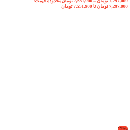
7,297,000
تومان
–
7,551,900
تومان
محدوده قیمت:
7,297,000 تومان تا 7,551,900 تومان
-12%