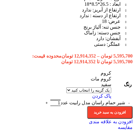
ابعاد : 26.5*8.5*18
ارتفاع از آبریز: ندارد
ارتفاع از دسته : ندارد
عرض: 18
جنس تنه: آلیاژ برنج
جنس دسته: زاماک
آبفشان: دارد
عملگر: دستی
5,595,700
تومان
–
12,914,352
تومان
محدوده قیمت:
5,595,700 تومان تا 12,914,352 تومان
کروم
کروم مات
رنگ
سفید
پاک کردن
شیر حمام راسان مدل رابیت عدد
افزودن به سبد خرید
افزودن به علاقه مندی
مقایسه