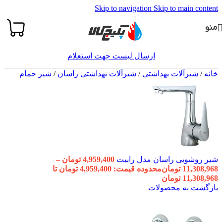
Skip to navigation
Skip to main content
منو
ارسال لیست جهت استعلام
خانه
/
شیرآلات بهداشتی
/
شیرآلات بهداشتی راسان
/
شیر حمام
شیر روشویی راسان مدل رابیت
4,959,400
تومان
–
11,308,968
تومان
محدوده قیمت: 4,959,400 تومان تا
11,308,968 تومان
بازگشت به محصولات