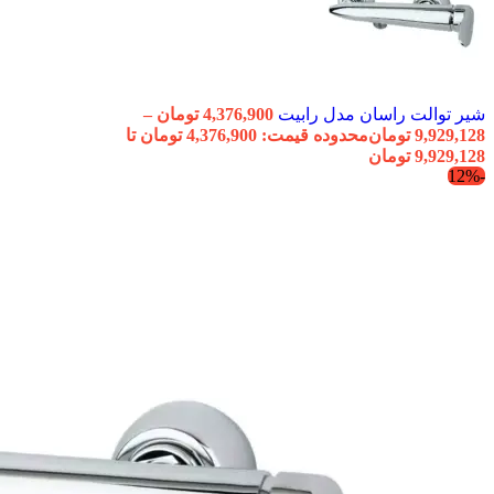
شیر توالت راسان مدل رابیت
4,376,900
تومان
–
9,929,128
تومان
محدوده قیمت: 4,376,900 تومان تا
9,929,128 تومان
-12%