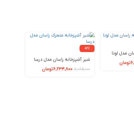
-12%
ان مدل لونا
شیر آشپزخانه راسان مدل درسا
6
تومان
6,234,800
تومان
7,085,000
ناموجود
شیر ظرف
مدل نگی
,460,000