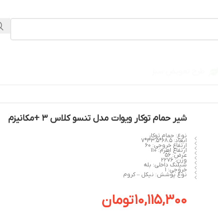
طرح تعویض سبز
م
شیر حمام توکار ویوات مدل تنسو کلاس 3 +مکانیزم
نوع: حمام توکار
ابعاد: 68.5*33.5*7
ارتفاع خروجی: 60
ارتفاع اهرم: 110
عرض: 56
وزن: 2276
شیلنگ داخلی: بله
خروجی: 1
نوع پوشش: نیکل – کروم
10,115,300
تومان