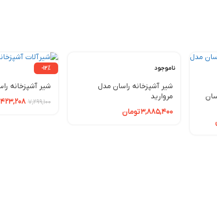
ناموجود
-12%
شیر آشپزخانه راسان مدل
شیر آشپزخانه راس
سان
مروارید
,423,208
7,299,100
3,885,400
تومان