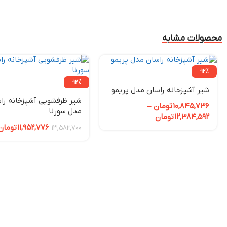
محصولات مشابه
-12%
-12%
شیر آشپزخانه راسان مدل پریمو
شیر ظرفشویی آشپزخانه را
10,845,736
تومان
–
مدل سورنا
12,384,592
تومان
11,952,776
تومان
13,582,700