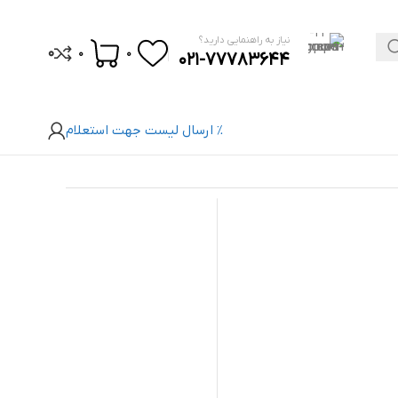
نیاز به راهنمایی دارید؟
0
0
0
021-77783644
% ارسال لیست جهت استعلام