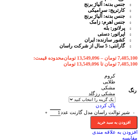
جنس بدنه: آلیاژ برنج
کارتریج: سرامیکی
جنس بدنه: آلیاژ برنج
جنس اهرم: زامک
پرلاتور: بله
اپراتور: دستی
کشور سازنده: ایران
گارانتی: 5 سال از شرکت راسان
7,485,100
تومان
–
13,549,096
تومان
محدوده قیمت:
7,485,100 تومان تا 13,549,096 تومان
کروم
طلایی
مشکی
رنگ
مشکی رزگلد
پاک کردن
شیر توالت راسان مدل گارنت عدد
افزودن به سبد خرید
افزودن به علاقه مندی
مقایسه