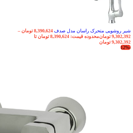
شیر روشویی متحرک راسان مدل صدف
8,390,624
تومان
–
9,302,392
تومان
محدوده قیمت: 8,390,624 تومان تا
9,302,392 تومان
-12%