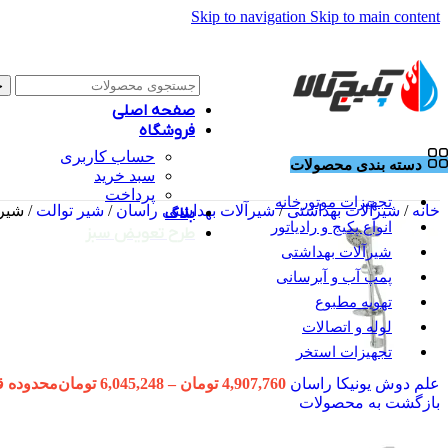
Skip to navigation
Skip to main content
ج
صفحه اصلی
فروشگاه
حساب کاربری
دسته بندی محصولات
سبد خرید
پرداخت
تجهیزات موتورخانه
خانه
/
شیرآلات بهداشتی
/
شیرآلات بهداشتی راسان
/
شیر توالت
/
شیر 
بلاگ
انواع پکیج و رادیاتور
طرح تعویض سبز
شیرآلات بهداشتی
پمپ آب و آبرسانی
تهویه مطبوع
لوله و اتصالات
تجهیزات استخر
علم دوش یونیکا راسان
4,907,760
تومان
–
6,045,248
تومان
محدوده قیمت: 4,907,760 توما
بازگشت به محصولات