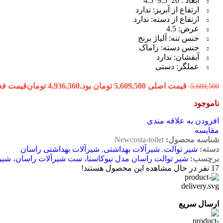
ابعاد : 20*9.5*4.5
ارتفاع از آبریز: ندارد
ارتفاع از دسته: ندارد
عرض: 4.5
جنس تنه: آلیاژ برنج
جنس دسته: زاماک
آبفشان: ندارد
عملگر: دستی
قیمت اصلی 5,609,500 تومان بود.
4,936,360
تومان
قیمت فعلی 4,936,360 ت
5,609,500
ناموجود
افزودن به علاقه مندی
مقایسه
شناسه محصول:
Newcosta-toilet
دسته:
شیر توالت
,
شیرآلات بهداشتی
,
شیرآلات بهداشتی راسان
برچسب:
شیر توالت راسان مدل نیوکاستا، ست شیرآلات راسان، شیر
17
نفر در حال مشاهده این محصول هستند!
ارسال سریع