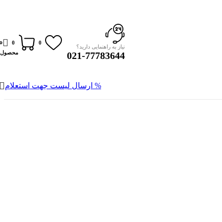
0
0
0
نیاز به راهنمایی دارید؟
محصول
021-77783644
% ارسال لیست جهت استعلام