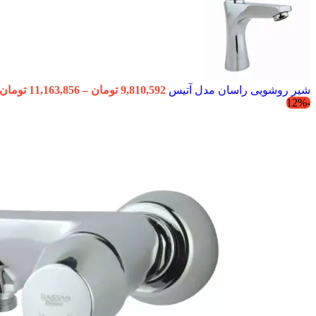
شیر روشویی راسان مدل آتیس
9,810,592
تومان
–
11,163,856
تومان
-12%