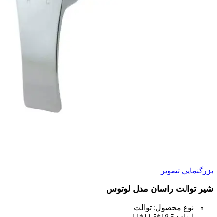
بزرگنمایی تصویر
شیر توالت راسان مدل لوتوس
نوع محصول: توالت
ابعاد : 18.5*11.5*11