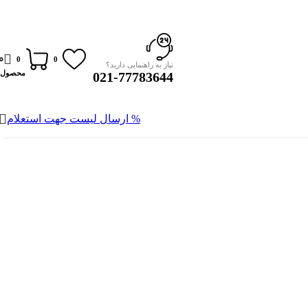
0
0
0
نیاز به راهنمایی دارید؟
محصول
021-77783644
% ارسال لیست جهت استعلام