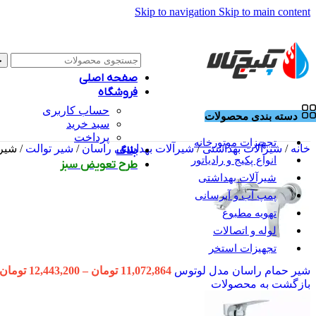
Skip to navigation
Skip to main content
ج
صفحه اصلی
فروشگاه
حساب کاربری
دسته بندی محصولات
سبد خرید
پرداخت
تجهیزات موتورخانه
خانه
/
شیرآلات بهداشتی
/
شیرآلات بهداشتی راسان
/
شیر توالت
/
شیر 
بلاگ
انواع پکیج و رادیاتور
طرح تعویض سبز
شیرآلات بهداشتی
پمپ آب و آبرسانی
تهویه مطبوع
لوله و اتصالات
تجهیزات استخر
شیر حمام راسان مدل لوتوس
11,072,864
تومان
–
12,443,200
تومان
بازگشت به محصولات