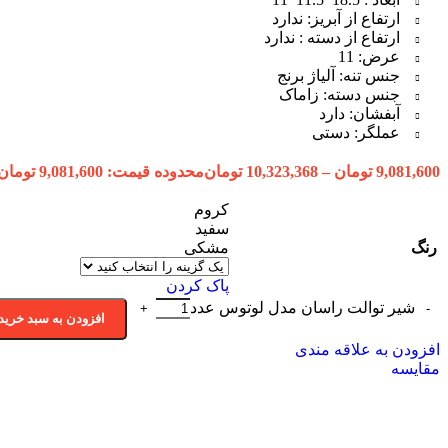
ارتفاع از آبریز: ندارد
ارتفاع از دسته : ندارد
عرض: 11
جنس تنه: آلیاژ برنج
جنس دسته: زاماک
آبفشان: دارد
عملگر: دستی
9,081,600
تومان
–
10,323,368
تومان
محدوده قیمت: 9,081,600 تومان تا 10,323,368 تومان
کروم
سفید
رنگ
مشکی
پاک کردن
شیر توالت راسان مدل لوتوس عدد
افزودن به سبد خرید
افزودن به علاقه مندی
مقایسه