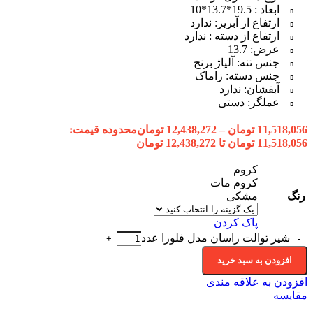
ابعاد : 19.5*13.7*10
ارتفاع از آبریز: ندارد
ارتفاع از دسته : ندارد
عرض: 13.7
جنس تنه: آلیاژ برنج
جنس دسته: زاماک
آبفشان: ندارد
عملگر: دستی
11,518,056
تومان
–
12,438,272
تومان
محدوده قیمت:
11,518,056 تومان تا 12,438,272 تومان
کروم
کروم مات
رنگ
مشکی
پاک کردن
شیر توالت راسان مدل فلورا عدد
افزودن به سبد خرید
افزودن به علاقه مندی
مقایسه