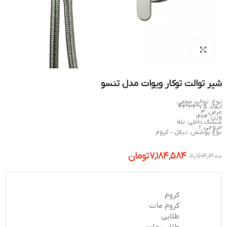
بزرگنمایی تصویر
شیر توالت توکار ویوات مدل تنسو
نوع: توالت مخفی
ابعاد: 7.5*34*34
عرض: 3
وزن: 1424
شیلنگ داخلی: بله
خروجی: 1
نوع پوشش: نیکل – کروم
7,184,584
تومان
8,164,300
کروم
کروم مات
طلایی