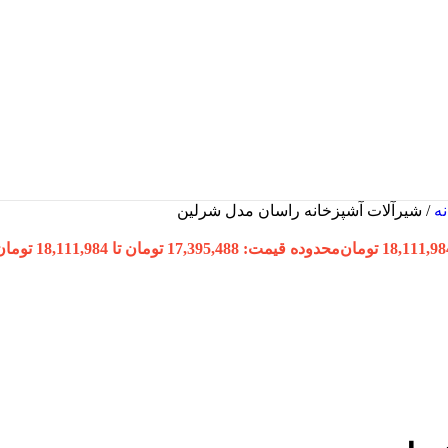
نه
/
شیرآلات آشپزخانه راسان مدل شرلین
18,111,98
تومان
محدوده قیمت: 17,395,488 تومان تا 18,111,984 تومان