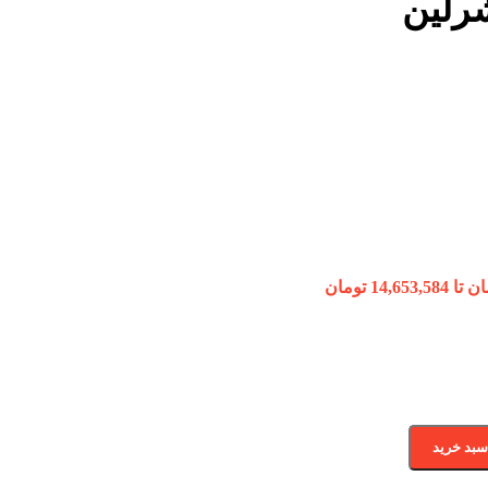
رلین
سبد خرید