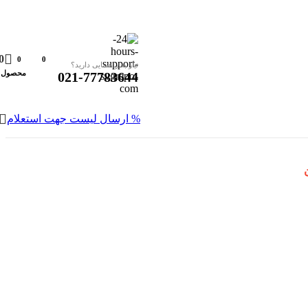
0
0
0
نیاز به راهنمایی دارید؟
محصول
021-77783644
% ارسال لیست جهت استعلام