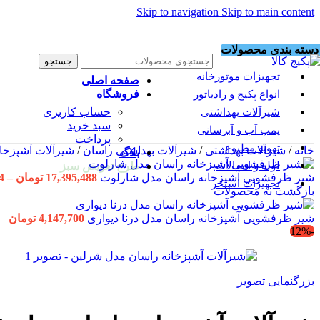
Skip to navigation
Skip to main content
دسته بندی محصولات
جستجو
تجهیزات موتورخانه
صفحه اصلی
فروشگاه
انواع پکیج و رادیاتور
حساب کاربری
شیرآلات بهداشتی
سبد خرید
پمپ آب و آبرسانی
پرداخت
تهویه مطبوع
خانه
/
شیرآلات بهداشتی
/
شیرآلات بهداشتی راسان
/
شیرآلات آشپزخا
بلاگ
لوله و اتصالات
طرح تعویض سبز
شیر ظرفشویی آشپزخانه راسان مدل شارلوت
17,395,488
تومان
–
4
تجهیزات استخر
بازگشت به محصولات
شیر ظرفشویی آشپزخانه راسان مدل درنا دیواری
4,147,700
تومان
-12%
بزرگنمایی تصویر