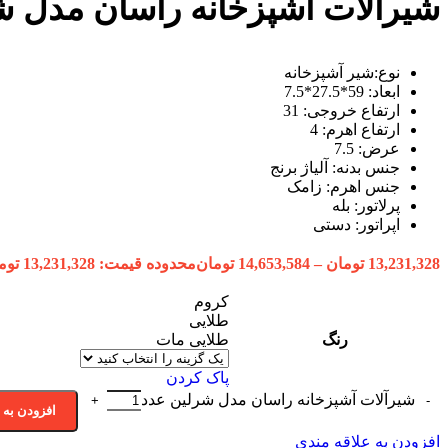
شیرآلات آشپزخانه راسان مدل ش
نوع:شیر آشپزخانه
ابعاد: 59*27.5*7.5
ارتفاع خروجی: 31
ارتفاع اهرم: 4
عرض: 7.5
جنس بدنه: آلیاژ برنج
جنس اهرم: زامک
پرلاتور: بله
اپراتور: دستی
13,231,328
تومان
–
14,653,584
تومان
محدوده قیمت: 13,231,328 تومان تا 14,653,584 تومان
کروم
طلایی
رنگ
طلایی مات
پاک کردن
شیرآلات آشپزخانه راسان مدل شرلین عدد
افزودن به 
افزودن به علاقه مندی