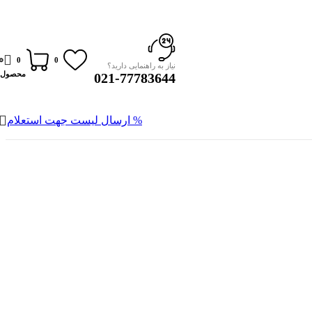
0
0
0
نیاز به راهنمایی دارید؟
محصول
021-77783644
% ارسال لیست جهت استعلام