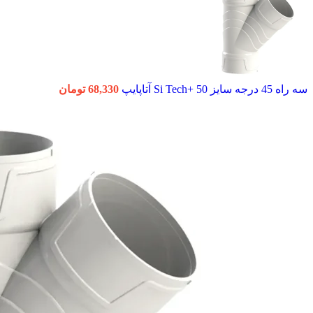
سه راه 45 درجه سایز 50 +Si Tech آتاپایپ
68,330
تومان