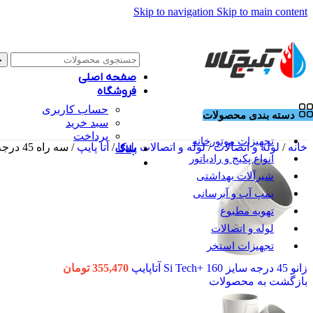
Skip to navigation
Skip to main content
ج
صفحه اصلی
فروشگاه
حساب کاربری
دسته بندی محصولات
سبد خرید
پرداخت
تجهیزات موتورخانه
خانه
/
لوله و اتصالات
/
لوله و اتصالات پلیکا
/
آتا پایپ
/
سه راه 45 درجه سایز 40 +Si Tech آتاپایپ
بلاگ
انواع پکیج و رادیاتور
طرح تعویض سبز
شیرآلات بهداشتی
پمپ آب و آبرسانی
تهویه مطبوع
لوله و اتصالات
تجهیزات استخر
زانو 45 درجه سایز 160 +Si Tech آتاپایپ
355,470
تومان
بازگشت به محصولات