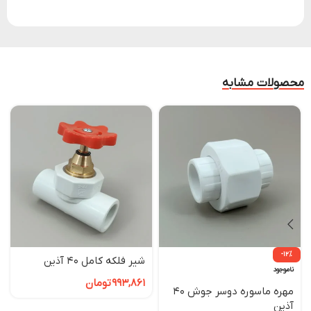
محصولات مشابه
-12%
شیر فلکه کامل 40 آذین
ناموجود
993,861
تومان
مهره ماسوره دوسر جوش 40
آذین