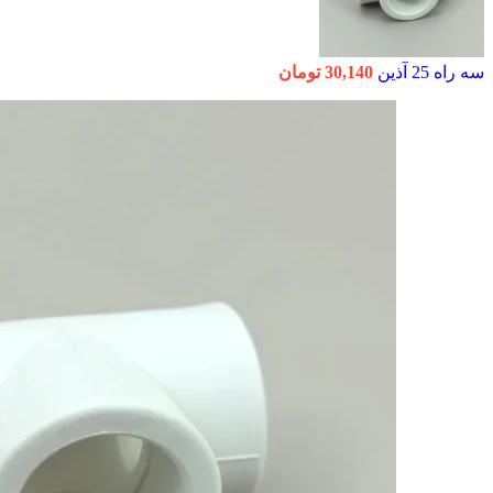
سه راه 25 آذین
30,140
تومان