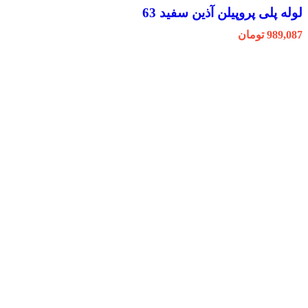
لوله پلی پروپیلن آذین سفید 63
989,087
تومان