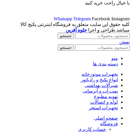
با خیال راحت خرید کنید
Whatsapp
Telegram
Facebook
Instagram
کلیه حقوق این سایت متعلق به فروشگاه اینترنتی پکیج کالا
میباشد.طراحی و اجرا
جلوه آفرین
جستجو
بستن
جستجو
منو
دسته بندی ها
تجهیزات موتورخانه
انواع پکیج و رادیاتور
شیرآلات بهداشتی
پمپ آب و آبرسانی
تهویه مطبوع
لوله و اتصالات
تجهیزات استخر
صفحه اصلی
فروشگاه
حساب کاربری