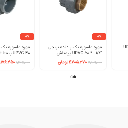
-7%
-7%
* 63 UPVC
مهره ماسوره یکسر دنده برنجی
“1.1/2 * 50 UPVC پیمتاش
40 UPVC پیمتاش
2,705,370
تومان
1,176,450
1,265,000
2,909,000