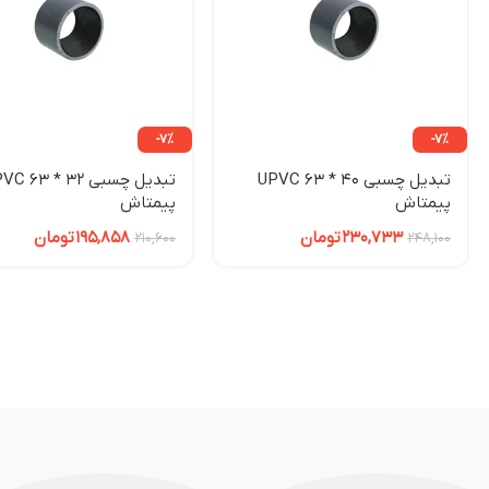
-7%
-7%
تبدیل چسبی 40 * 63 UPVC
تبدیل چسبی 32 
پیمتاش
پیمتاش
230,733
تومان
195,858
تومان
210,600
248,100