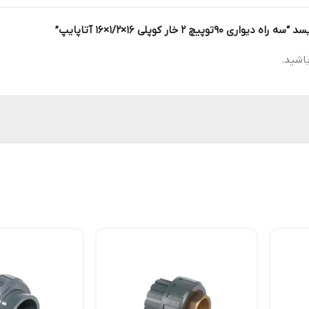
 2 خار کوپلی 16×1/2×16 آتاپایپ”
اشید.