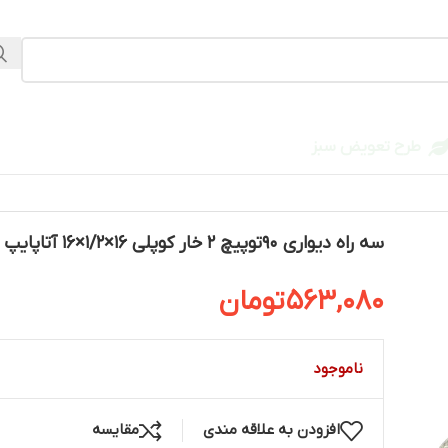
طرح تعویض سبز
سه راه دیواری 90توپیچ 2 خار کوپلی 16×1/2×16 آتاپایپ
563,080
تومان
ناموجود
افزودن به علاقه مندی
مقایسه