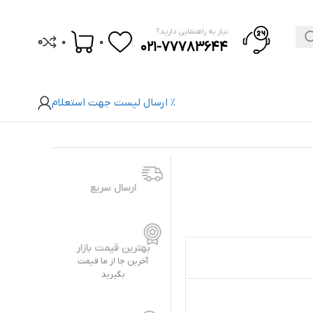
نیاز به راهنمایی دارید؟
0
0
0
021-77783644
% ارسال لیست جهت استعلام
ارسال سریع
بهترین قیمت بازار
آخرین جا از ما قیمت
بگیرید