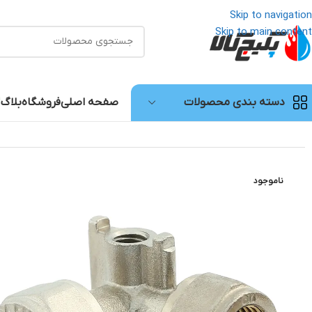
Skip to navigation
Skip to main content
صفحه اصلی
فروشگاه
بلاگ
دسته بندی محصولات
خانه
/
لوله و اتصالات
/
لوله و اتصالات نیو پایپ (پنج لایه)
/
آتاپایپ
/
سه راه دیواری 90توپیچ 2 خار کوپلی 16×1/2×16 آتاپایپ
ناموجود