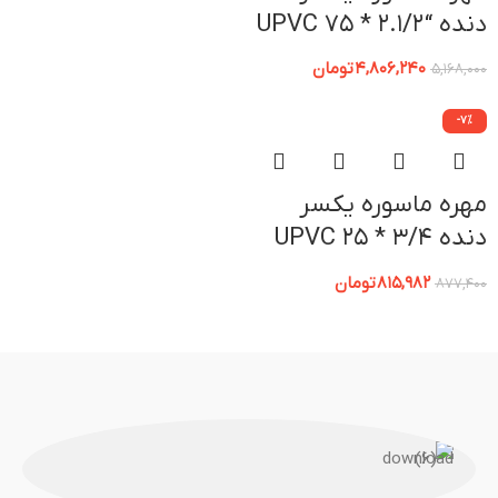
دنده “2.۱/۲ * 75 UPVC
پیمتاش
4,806,240
تومان
5,168,000
-7%
مهره ماسوره یکسر
دنده 3/4 * ۲5 UPVC
پیمتاش
815,982
تومان
877,400