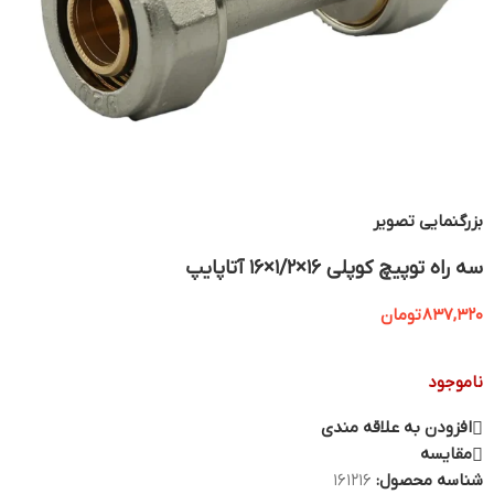
بزرگنمایی تصویر
سه راه توپیچ کوپلی 16×1/2×16 آتاپایپ
837,320
تومان
ناموجود
افزودن به علاقه مندی
مقایسه
شناسه محصول:
161216