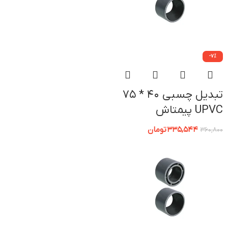
-7%
تبدیل چسبی 40 * 75
UPVC پیمتاش
335,544
تومان
360,800