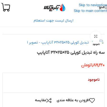
Skip to navigation
منو
Skip to main content
ارسال لیست جهت استعلام
خانه
/
لوله و اتصالات
/
لوله و اتصالات نیو پایپ (پنج لایه)
/
آتاپایپ
بزرگنمایی تصویر
ناموجود
سه راه تبدیل کوپلی 25×25×32 آتاپایپ
1,819,220
تومان
ناموجود
افزودن به علاقه مندی
مقایسه