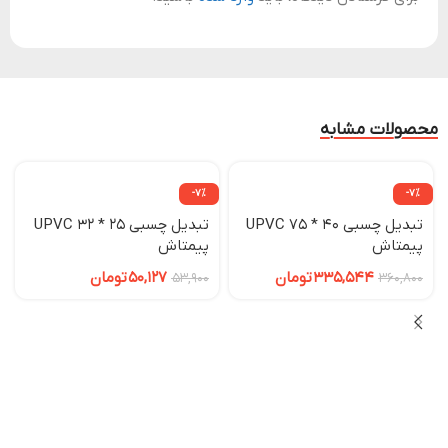
محصولات مشابه
-7%
-7%
تبدیل چسبی 40 * 75 UPVC
تبدیل چسبی 25 * 32 UPVC
پیمتاش
پیمتاش
335,544
تومان
50,127
تومان
53,900
360,800