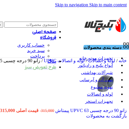
Skip to navigation
Skip to main content
ج
صفحه اصلی
فروشگاه
حساب کاربری
دسته بندی محصولات
سبد خرید
پرداخت
تجهیزات موتورخانه
خانه
/
لوله و اتصالات
/
لوله و اتصالات UPVC
/
زانو 90 درجه چسبی 75 UPVC پیمتاش
بلاگ
انواع پکیج و رادیاتور
طرح تعویض سبز
شیرآلات بهداشتی
پمپ آب و آبرسانی
تهویه مطبوع
لوله و اتصالات
تجهیزات استخر
زانو 90 درجه چسبی 63 UPVC پیمتاش
قیمت اصلی 315,000 تومان بود.
315,000
بازگشت به محصولات