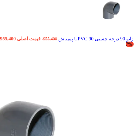
زانو 90 درجه چسبی 90 UPVC پیمتاش
قیمت اصلی 955,400 تومان بود.
955,400
-7%