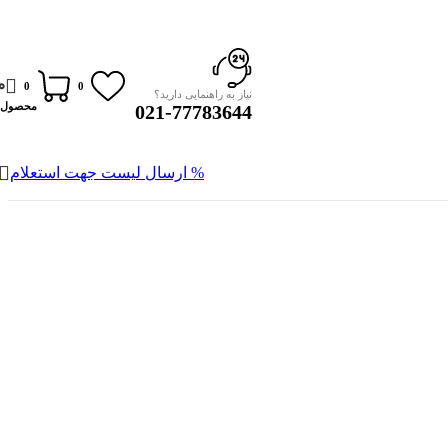
0
0
0
نیاز به راهنمایی دارید؟
محصول
021-77783644
% ارسال لیست جهت استعلام