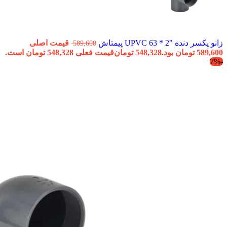
زانو یکسر دنده "2 * 63 UPVC پیمتاش
قیمت اصلی
589,600
589,600 تومان بود.
548,328
تومان
قیمت فعلی 548,328 تومان است.
-7%