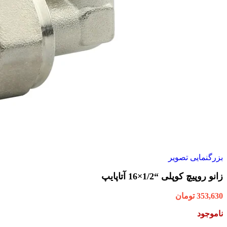
بزرگنمایی تصویر
زانو روپیچ کوپلی “1/2×16 آتاپایپ
353,630
تومان
ناموجود