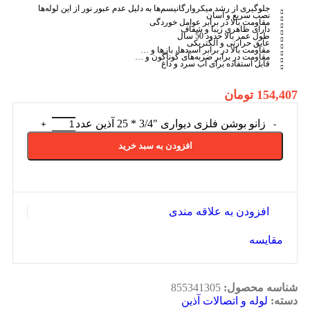
جلوگیری از رشد میکروارگانیسم‌ها به دلیل عدم عبور نور از این لوله‌ها
نصب سریع و آسان
مقاومت بالا در برابر عوامل خوردگی
دارای ظاهری زیبا و شفاف
طول عمر بالا حدود 50 سال
عایق حرارتی و الکتریکی
مقاومت بالا در برابر اسیدها، بازها و …
مقاومت در برابر ضربه‌های گوناگون و …
قابل استفاده برای آب سرد و داغ
154,407
تومان
زانو بوشن فلزی دیواری "3/4 * 25 آذین عدد
افزودن به سبد خرید
افزودن به علاقه مندی
مقایسه
شناسه محصول:
855341305
دسته:
لوله و اتصالات آذین