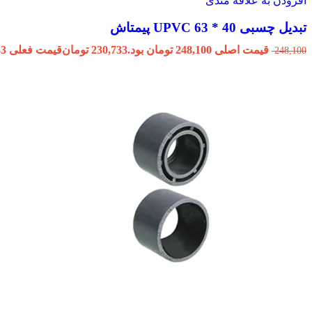
افزودن به علاقه مندی
تبدیل چسبی 40 * 63 UPVC پیمتاش
قیمت اصلی 248,100 تومان بود.
230,733
تومان
قیمت فعلی 230,733 تومان است.
248,100