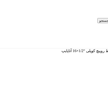
ستجو
وپیچ کوپلی “1/2×16 آتاپایپ