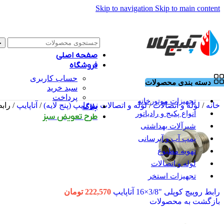
Skip to navigation
Skip to main content
ج
صفحه اصلی
فروشگاه
حساب کاربری
دسته بندی محصولات
سبد خرید
پرداخت
تجهیزات موتورخانه
خانه
/
لوله و اتصالات
/
لوله و اتصالات نیو پایپ (پنج لایه)
/
آتاپایپ
/
رابط ر
بلاگ
انواع پکیج و رادیاتور
طرح تعویض سبز
شیرآلات بهداشتی
پمپ آب و آبرسانی
تهویه مطبوع
لوله و اتصالات
تجهیزات استخر
رابط روپیچ کوپلی "3/8×16 آتاپایپ
222,570
تومان
بازگشت به محصولات