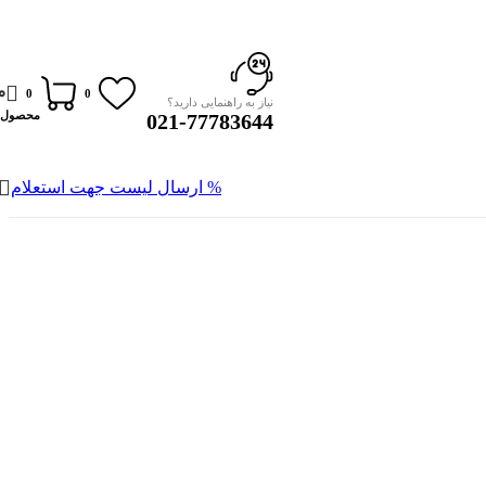
0
0
0
نیاز به راهنمایی دارید؟
محصول
021-77783644
% ارسال لیست جهت استعلام