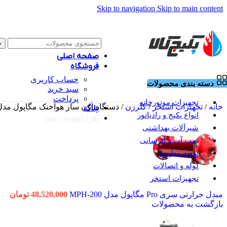
Skip to navigation
Skip to main content
ج
صفحه اصلی
فروشگاه
حساب کاربری
دسته بندی محصولات
سبد خرید
پرداخت
تجهیزات موتورخانه
خانه
/
تجهیزات استخر
/
کلرزن
/
دستگاه اُزُن ساز هواخنک مگاپول مدل P-OZ80
بلاگ
انواع پکیج و رادیاتور
طرح تعویض سبز
شیرآلات بهداشتی
پمپ آب و آبرسانی
تهویه مطبوع
لوله و اتصالات
تجهیزات استخر
مبدل حرارتی سری Pro مگاپول مدل MPH-200
48,520,000
تومان
بازگشت به محصولات