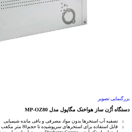
بزرگنمایی تصویر
دستگاه اُزُن ساز هواخنک مگاپول مدل MP-OZ80
تصفیه آب استخرها بدون مواد مصرفی و باقی مانده شیمیایی
قابل استفاده برای استخرهای سرپوشیده تا حجم80 متر مکعب و انواع جکوزیها