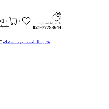
0
0
0
نیاز به راهنمایی دارید؟
محصول
021-77783644
% ارسال لیست جهت استعلام