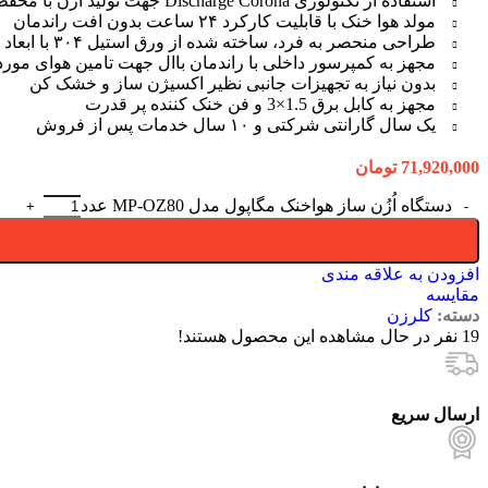
استفاده از تکنولوژی Discharge Corona جهت تولید ازن با محفظه تمام سرامیکی
مولد هوا خنک با قابلیت کارکرد ۲۴ ساعت بدون افت راندمان
طراحی منحصر به فرد، ساخته شده از ورق استیل ۳۰۴ با ابعاد 220*180*465 میلیمتر
مجهز به کمپرسور داخلی با راندمان باال جهت تامین هوای مورد 
بدون نیاز به تجهیزات جانبی نظیر اکسیژن ساز و خشک کن
مجهز به کابل برق 1.5×3 و فن خنک کننده پر قدرت
یک سال گارانتی شرکتی و ۱۰ سال خدمات پس از فروش
71,920,000
تومان
دستگاه اُزُن ساز هواخنک مگاپول مدل MP-OZ80 عدد
افزودن به علاقه مندی
مقایسه
دسته:
کلرزن
19
نفر در حال مشاهده این محصول هستند!
ارسال سریع