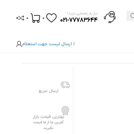
نیاز به راهنمایی دارید؟
0
0
0
021-77783644
% ارسال لیست جهت استعلام
ارسال سریع
بهترین قیمت بازار
آخرین جا از ما قیمت
بگیرید