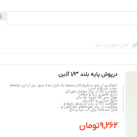
طرح تعویض سبز
درپوش پایه بلند “1/2 آذین
جلوگیری از رشد میکروارگانیسم‌ها به دلیل عدم عبور نور از این لوله‌ها
نصب سریع و آسان
مقاومت بالا در برابر عوامل خوردگی
دارای ظاهری زیبا و شفاف
طول عمر بالا حدود 50 سال
عایق حرارتی و الکتریکی
مقاومت بالا در برابر اسیدها، بازها و …
مقاومت در برابر ضربه‌های گوناگون و …
قابل استفاده برای آب سرد و داغ
9,262
تومان