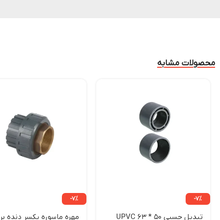
محصولات مشابه
-7%
-7%
تبدیل چسبی 50 * 63 UPVC
مهره ماسوره یکسر دنده بر