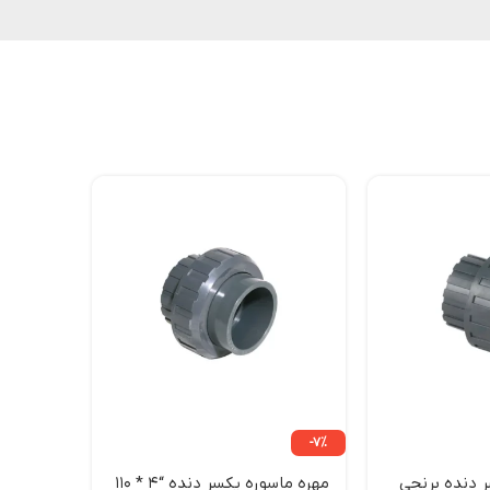
-7%
-7%
 دنده برنجی
مهره ماسوره یکسر دنده “4 * 110