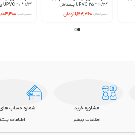
“3/4 * 25 UPVC پیمتاش
“1/2 * 20 UPVC پیمتاش
1,164,360
تومان
1,004,400
1,080,000
1,252,000
مشاوره خرید
شماره حساب های 
اطلاعات بیشتر
اطلاعات بیشت