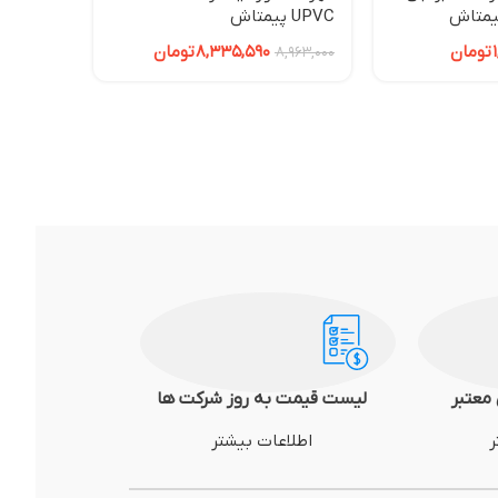
UPVC پیمتاش
40 UPVC پیمتاش
تومان
8,335,590
تومان
1,265,000
8,963,000
معتبر
لیست قیمت به روز شرکت ها
ر
اطلاعات بیشتر