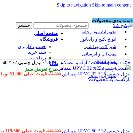
Skip to navigation
Skip to main content
دسته بندی محصولات
جستجو
تجهیزات موتورخانه
صفحه اصلی
فروشگاه
انواع پکیج و رادیاتور
حساب کاربری
شیرآلات بهداشتی
سبد خرید
پمپ آب و آبرسانی
پرداخت
تهویه مطبوع
خانه
/
لوله و اتصالات
/
لوله و اتصالات UPVC
/
تبدیل چسبی 32 * 40 UPVC پیمتاش
بلاگ
لوله و اتصالات
طرح تعویض سبز
تبدیل چسبی 25 * 32 UPVC پیمتاش
قیمت اصلی 53,900 تومان بود.
53,900
تجهیزات استخر
بازگشت به محصولات
تبدیل چسبی 32 * 50 UPVC پیمتاش
قیمت اصلی 119,600 تومان بود.
119,600