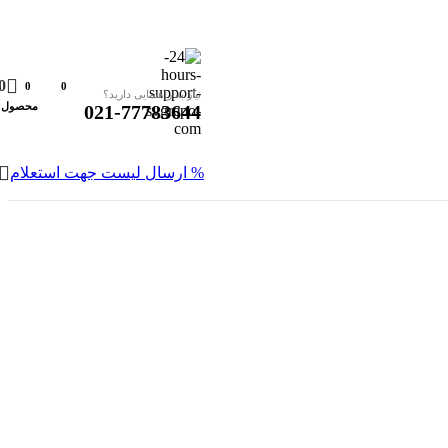
0
0
0
نیاز به راهنمایی دارید؟
محصول
021-77783644
% ارسال لیست جهت استعلام