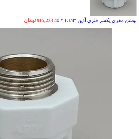
بوشن مغزی یکسر فلزی آذین “1.1/4 * 40
915,233
تومان