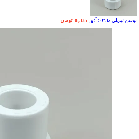
بوشن تبدیلی 32*50 آذین
38,335
تومان