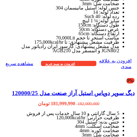
ضخامت شل: 3mm
جنس لوله: استیل مانیسمان 304
تعداد لوله: 14
رده لوله: Such 40
سایز لوله: ¼ 1 اینچ
طول دستگاه: 150cm
عرض دستگاه: 50cm
ارتفاع دستگاه: 65cm
مناسب استخر تا حجم 70,000Lit
ظرفیت مشعل پیشنهادی: تا 175,000kcal/hr
مدل مشعل پیشنهادی: گازسوز ایران رادیاتور مدل
JGN80/2 و اتمسفر مدل AGB210
افزودن به علاقه
مشاهده سریع
افزودن به سبد خرید
مندی
-0%
دیگ سوپر دوپاس استیل آراز صنعت مدل 120000/25
181,999,990
تومان
182,000,000
5 سال گارانتی و 10 سال خدمات پس از فروش
ظرفیت حرارتی: 120,000kcal/hr
جنس بدنه: استیل 304
ضخامت اسکلت: 4mm
ضخامت کوره: 4mm
ضخامت شل: 3mm