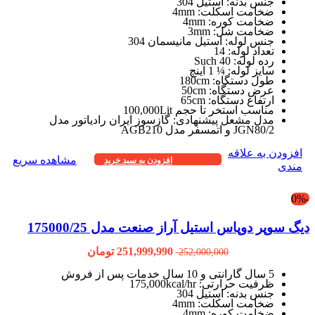
جنس بدنه: استیل 304
ضخامت اسکلت: 4mm
ضخامت کوره: 4mm
ضخامت شل: 3mm
جنس لوله: استیل مانیسمان 304
تعداد لوله: 14
رده لوله: Such 40
سایز لوله: ¼ 1 اینچ
طول دستگاه: 180cm
عرض دستگاه: 50cm
ارتفاع دستگاه: 65cm
مناسب استخر تا حجم 100,000Lit
مدل مشعل پیشنهادی: گازسوز ایران رادیاتور مدل
JGN80/2 و اتمسفر مدل AGB210
افزودن به علاقه
مشاهده سریع
افزودن به سبد خرید
مندی
-0%
دیگ سوپر دوپاس استیل آراز صنعت مدل 175000/25
251,999,990
تومان
252,000,000
5 سال گارانتی و 10 سال خدمات پس از فروش
ظرفیت حرارتی: 175,000kcal/hr
جنس بدنه: استیل 304
ضخامت اسکلت: 4mm
ضخامت کوره: 4mm