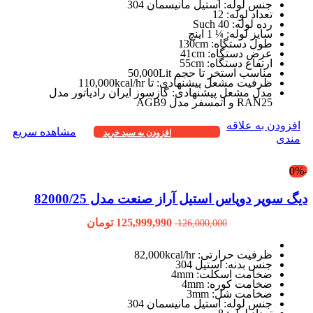
جنس لوله: استیل مانیسمان 304
تعداد لوله: 12
رده لوله: Such 40
سایز لوله: ¼ 1 اینچ
طول دستگاه: 130cm
عرض دستگاه: 41cm
ارتفاع دستگاه: 55cm
مناسب استخر تا حجم 50,000Lit
ظرفیت مشعل پیشنهادی: تا 110,000kcal/hr
مدل مشعل پیشنهادی: گازسوز ایران رادیاتور مدل
RAN25 و اتمسفر مدل AGB9
افزودن به علاقه
مشاهده سریع
افزودن به سبد خرید
مندی
-0%
دیگ سوپر دوپاس استیل آراز صنعت مدل 82000/25
125,999,990
تومان
126,000,000
ظرفیت حرارتی: 82,000kcal/hr
جنس بدنه: استیل 304
ضخامت اسکلت: 4mm
ضخامت کوره: 4mm
ضخامت شل: 3mm
جنس لوله: استیل مانیسمان 304