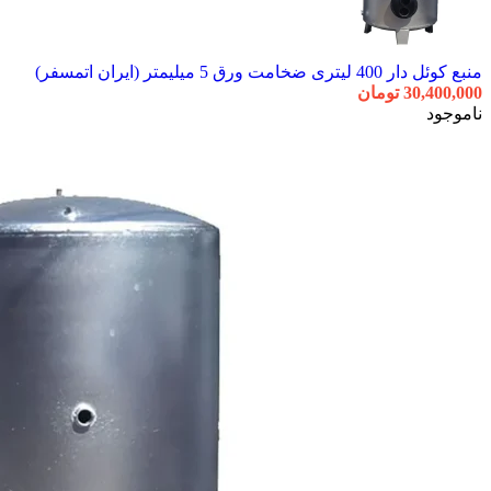
منبع کوئل دار 400 لیتری ضخامت ورق 5 میلیمتر (ایران اتمسفر)
30,400,000
تومان
ناموجود