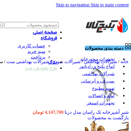
Skip to navigation
Skip to main content
ج
صفحه اصلی
فروشگاه
حساب کاربری
دسته بندی محصولات
سبد خرید
پرداخت
تجهیزات موتورخانه
خانه
/
شیرآلات بهداشتی
/
شیرآلات شودر
/
شیرآلات بهداشتی ست
/
ست
بلاگ
انواع پکیج و رادیاتور
طرح تعویض سبز
شیرآلات بهداشتی
پمپ آب و آبرسانی
تهویه مطبوع
لوله و اتصالات
تجهیزات استخر
شیر آشپزخانه تک راسان مدل درنا
4,147,700
تومان
بازگشت به محصولات