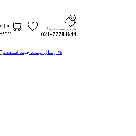
0
0
0
نیاز به راهنمایی دارید؟
محصول
021-77783644
% ارسال لیست جهت استعلام