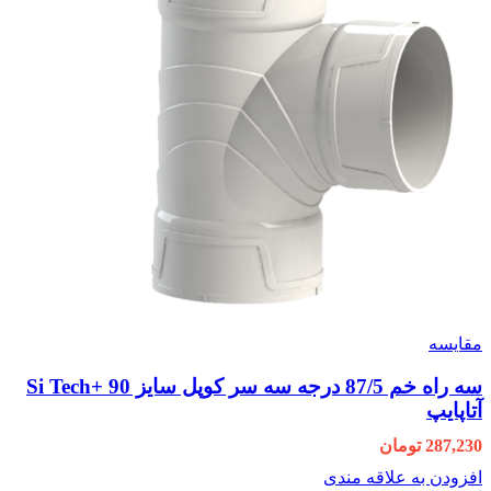
مقایسه
سه راه خم 87/5 درجه سه سر کوپل سایز 90 +Si Tech
آتاپایپ
287,230
تومان
افزودن به علاقه مندی