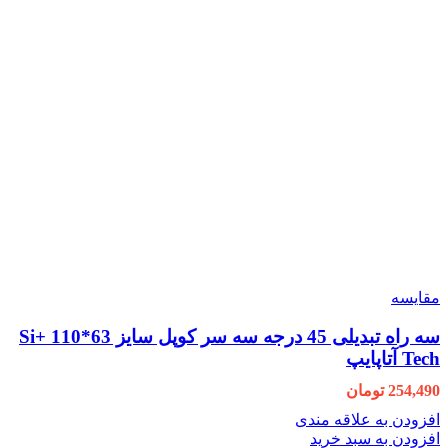
مقایسه
سه راه تبدیلی 45 درجه سه سر کوپل سایز 63*110 +Si
Tech آتاپایپ
254,490
تومان
افزودن به علاقه مندی
افزودن به سبد خرید