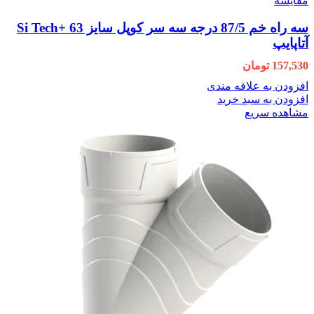
مقایسه
سه راه خم 87/5 درجه سه سر کوپل سایز 63 +Si Tech
آتاپایپ
157,530
تومان
افزودن به علاقه مندی
افزودن به سبد خرید
مشاهده سریع