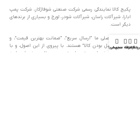
پکیج کالا نمایندگی رسمی شرکت صنعتی شوفاژکار، شرکت پمپ
ابارا، شیرآلات راسان، شیرآلات شودر، لورچ و بسیاری از برندهای
دیگر است.
سه اصل اصلی ما “ارسال سریع”، “ضمانت بهترین قیمت”، و
“تضمین اصل بودن کالا” هستند. با پیروی از این اصول، و با
روشگاه
فیلترها
علاقه مندی
سبد خرید
حساب کاربری من
همکاری با برندهای معتبر ما بهترین محصولات و خدمات را به
شما ارائه می‌دهیم.
اطلاعات بیشتر
بلاگ
سوالات متداول
درباره
پکیج کالا
ارتباط با ما
قوانین و مقررات