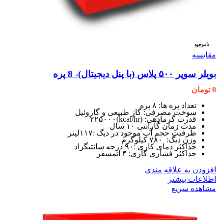
ناموجود
مقایسه
بویلر سوپر ۵۰۰ پلاس (با پنل دیجیتال)- 8 پره
0
تومان
تعداد پره ها: ۸ پره
سوخت مصرفی: گاز طبیعی و گازوئیل
قدرت گرمادهی: (kcal/hr)۲۲۵۰۰۰
مدت زمان گارانتی ۱۰ سال
ظرفیت حجم آب موجود در دیگ :۱۱۷لیتر
وزن دیگ: ۷۸۰ کیلوگرم
حداکثر دمای کاری :۹۰ درجه سانتیگراد
حداکثر فشاری کاری: ۴ اتمسفر
افزودن به علاقه مندی
اطلاعات بیشتر
مشاهده سریع