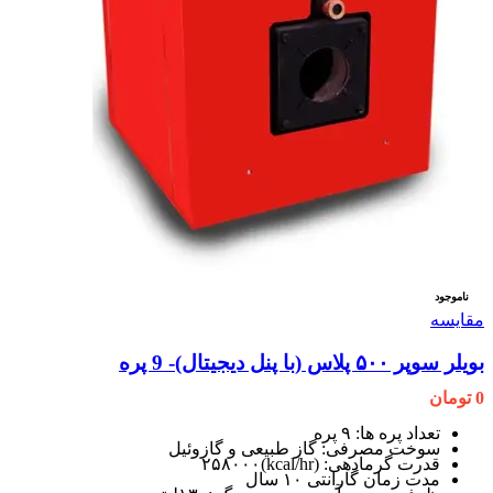
ناموجود
مقایسه
بویلر سوپر ۵۰۰ پلاس (با پنل دیجیتال)- 9 پره
0
تومان
تعداد پره ها: ۹ پره
سوخت مصرفی: گاز طبیعی و گازوئیل
قدرت گرمادهی: (kcal/hr)۲۵۸۰۰۰
مدت زمان گارانتی ۱۰ سال