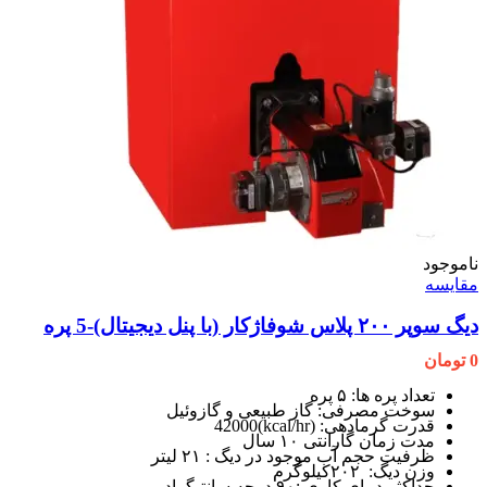
ناموجود
مقایسه
دیگ سوپر ۲۰۰ پلاس شوفاژکار (با پنل دیجیتال)-5 پره
0
تومان
تعداد پره ها: ۵ پره
سوخت مصرفی: گاز طبیعی و گازوئیل
قدرت گرمادهی: (kcal/hr)42000
مدت زمان گارانتی ۱۰ سال
ظرفیت حجم آب موجود در دیگ : ۲۱ لیتر
وزن دیگ: ۲۰۲کیلوگرم
حداکثر دمای کاری :۹۰ درجه سانتیگراد