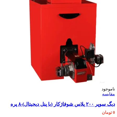
ناموجود
مقایسه
دیگ سوپر ۲۰۰ پلاس شوفاژکار (با پنل دیجیتال)-۸ پره
0
تومان