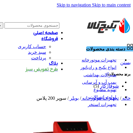
Skip to navigation
Skip to main content
ج
صفحه اصلی
فروشگاه
حساب کاربری
دسته بندی محصولات
سبد خرید
پرداخت
تجهیزات موتورخانه
بستن
بلاگ
انواع پکیج و رادیاتور
طرح تعویض سبز
برند محصولات:
شیرآلات بهداشتی
پمپ آب و آبرسانی
شوفاژکار
(5)
تهویه مطبوع
لوله و اتصالات
خانه
/
تجهیزات موتورخانه
/
بویلر
/
سوپر 200 پلاس
تجهیزات استخر