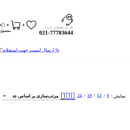
0
0
0
نیاز به راهنمایی دارید؟
محصول
021-77783644
% ارسال لیست جهت استعلام
24
18
12
9
نمایش