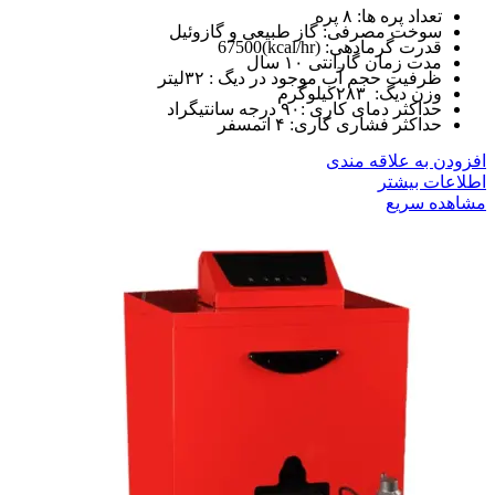
تعداد پره ها: ۸ پره
سوخت مصرفی: گاز طبیعی و گازوئیل
قدرت گرمادهی: (kcal/hr)67500
مدت زمان گارانتی ۱۰ سال
ظرفیت حجم آب موجود در دیگ : ۳۲لیتر
وزن دیگ: ۲۸۳کیلوگرم
حداکثر دمای کاری :۹۰ درجه سانتیگراد
حداکثر فشاری کاری: ۴ اتمسفر
افزودن به علاقه مندی
اطلاعات بیشتر
مشاهده سریع