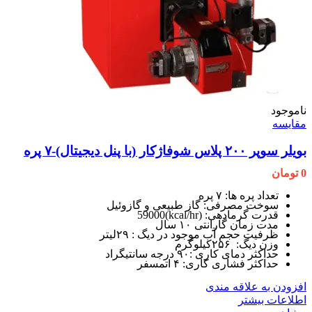
ناموجود
مقایسه
بویلر سوپر ۲۰۰ پلاس شوفاژکار (با پنل دیجیتال)-۷ پره
0
تومان
تعداد پره ها: ۷ پره
سوخت مصرفی: گاز طبیعی و گازوئیل
قدرت گرمادهی: (kcal/hr)59000
مدت زمان گارانتی ۱۰ سال
ظرفیت حجم آب موجود در دیگ : ۲۹لیتر
وزن دیگ: ۲۵۶کیلوگرم
حداکثر دمای کاری :۹۰ درجه سانتیگراد
حداکثر فشاری کاری: ۴ اتمسفر
افزودن به علاقه مندی
اطلاعات بیشتر