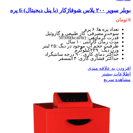
بویلر سوپر ۲۰۰ پلاس شوفاژکار (با پنل دیجیتال)-6 پره
0
تومان
تعداد پره ها: ۶ پره
سوخت مصرفی: گاز طبیعی و گازوئیل
قدرت گرمادهی: (kcal/hr)50500
مدت زمان گارانتی ۱۰ سال
ظرفیت حجم آب موجود در دیگ :۲۵ لیتر
وزن دیگ: ۲۲۹کیلوگرم
حداکثر دمای کاری :۹۰ درجه سانتیگراد
حداکثر فشاری کاری: ۴ اتمسفر
افزودن به علاقه مندی
اطلاعات بیشتر
مشاهده سریع