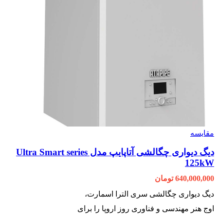
مقایسه
دیگ دیواری چگالشی آتاپایپ مدل Ultra Smart series
125kW
640,000,000
تومان
دیگ دیواری چگالشی سری الترا اسمارت،
اوج هنر مهندسی و فناوری روز اروپا را برای