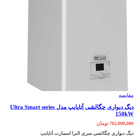
مقایسه
دیگ دیواری چگالشی آتاپایپ مدل Ultra Smart series
150kW
702,000,000
تومان
دیگ دیواری چگالشی سری الترا اسمارت آتاپایپ