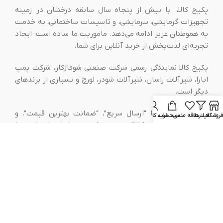
پکیج کالا، با بیش از پنجاه سال سابقه درخشان در زمینه
تجهیزات گرمایشی، سرمایشی، و تاسیسات ساختمانی، به خدمت
به هموطنان عزیز ادامه می‌دهد. ماموریت ما ساده است: ایجاد
تجربه‌ای لذت‌بخش از خرید آنلاین برای شما.
پکیج کالا نمایندگی رسمی شرکت صنعتی شوفاژکار، شرکت پمپ
ابارا، شیرآلات راسان، شیرآلات شودر، لورچ و بسیاری از برندهای
دیگر است.
سه اصل اصلی ما “ارسال سریع”، “ضمانت بهترین قیمت”، و
فروشگاه
فیلترها
علاقه مندی
سبد خرید
حساب کاربری من
“تضمین اصل بودن کالا” هستند. با پیروی از این اصول، و با
همکاری با برندهای معتبر ما بهترین محصولات و خدمات را به
شما ارائه می‌دهیم.
اطلاعات بیشتر