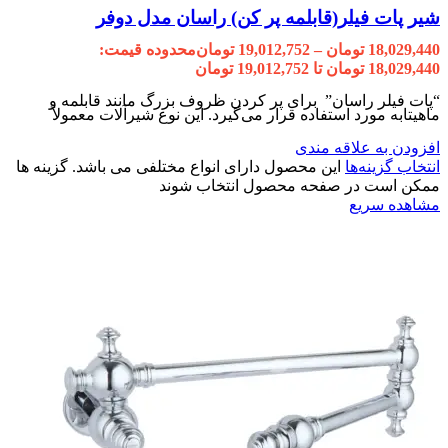
شیر پات فیلر(قابلمه پر کن) راسان مدل دوفر
18,029,440
تومان
–
19,012,752
تومان
محدوده قیمت:
18,029,440 تومان تا 19,012,752 تومان
“پات فیلر راسان” برای پر کردن ظروف بزرگ مانند قابلمه و
ماهیتابه مورد استفاده قرار می‌گیرد. این نوع شیرآلات معمولاً
افزودن به علاقه مندی
انتخاب گزینه‌ها
این محصول دارای انواع مختلفی می باشد. گزینه ها
ممکن است در صفحه محصول انتخاب شوند
مشاهده سریع