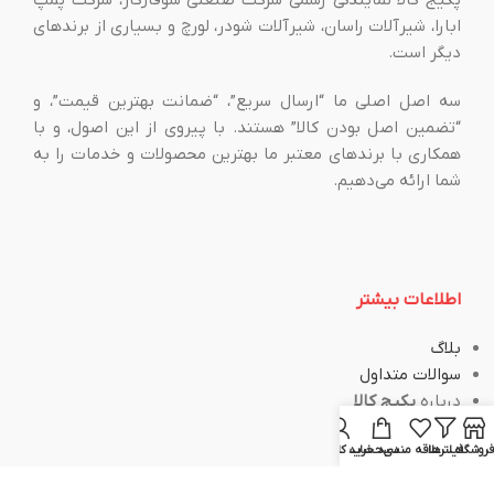
ابارا، شیرآلات راسان، شیرآلات شودر، لورچ و بسیاری از برندهای
دیگر است.
سه اصل اصلی ما “ارسال سریع”، “ضمانت بهترین قیمت”، و
“تضمین اصل بودن کالا” هستند. با پیروی از این اصول، و با
همکاری با برندهای معتبر ما بهترین محصولات و خدمات را به
شما ارائه می‌دهیم.
اطلاعات بیشتر
بلاگ
سوالات متداول
درباره
پکیج کالا
ارتباط با ما
فروشگاه
فیلترها
علاقه مندی
سبد خرید
حساب کاربری من
قوانین و مقررات
فروشگاه