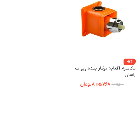
-12%
مکانیزم آفتابه توکار بیده ویوات
راسان
8,105,768
تومان
9,211,100