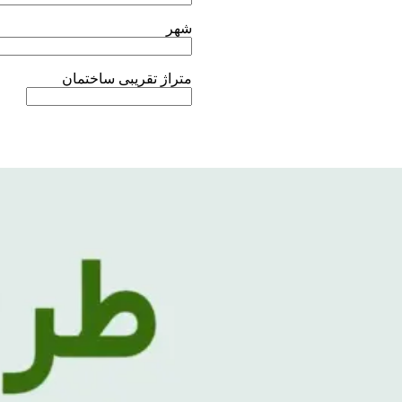
شهر
متراژ تقریبی ساختمان