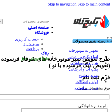
Skip to navigation
Skip to main content
ج
صفحه اصلی
فروشگاه
حساب کاربری
دسته بندی محصولات
سبد خرید
پرداخت
تجهیزات موتورخانه
بلاگ
انواع پکیج و رادیاتور
طرح تعویض سبز موتورخانه های شوفاژ فرسوده
طرح تعویض سبز
شیرآلات بهداشتی
(تعویض دیگ فرسوده با نو )
پمپ آب و آبرسانی
تهویه مطبوع
فرم ثبت نام
لوله و اتصالات
تجهیزات استخر
فرم مشخصات متقاضی
نام و نام خانوادگی