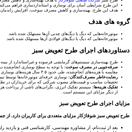
طرح سبز
شرکت صنعتی شوفاژکار
با هدف بهینه‌سازی و کاهش مصرف 
این طرح شرایطی آسان برای نوسازی و استانداردسازی فراهم می‌کن
هدف این طرح، بهینه‌سازی و کاهش مصرف سوخت، افزایش راندمان س
گروه های هدف
موتورخانه‌هایی که دیگ یا دیگ‌های چدنی آن‌ها مستهلک شده باشد.
موتورخانه‌هایی که دیگ یا دیگ‌های فولادی آن‌ها مستهلک شده باشد.
دستاوردهای اجرای طرح تعویض سبز
طرح بهینه‌سازی سیستم‌های گرمایشی فرسوده و غیراستاندارد از نیمه دوم سال ۹۵ اجرایی شده است. در حال حاضر، بیش از ۴۰۰۰ موتورخانه تحت فرآیند بهینه‌
صرفه‌جویی در مصرف سوخت:
مقایسه با هزینه‌های انجام‌شده، طی حدود ۳.۵ سال هزینه‌های نوسازی را برای خریداران جبران می‌کند. همچنین، کاهش مصرف سوخت به کاهش آلودگی محیط زیست و گازهای گلخانه‌ای منجر خواهد شد.
رضایت‌خاطر مصرف‌کنندگان:
نوسازی حرفه‌ای موتورخانه‌ها توسط تیم‌
تخفیفات مناسب و قیمت‌های مصوب شرکتی که برای خریداران در نظر گ
تفکیک هزینه‌ها:
سیستم تفکیک انرژی، نگرانی‌های ناشی از پرداخت هزین
از دیگر مزایای این سیستم است.
مزایای اجرای طرح تعویض سبز
طرح تعویض سبز شوفاژکار مزایای متعددی برای کاربران دارد. از جمله
بعد از ثبت‌نام، از مشاوره مهندسی، کارشناسی فنی و بازدید رای