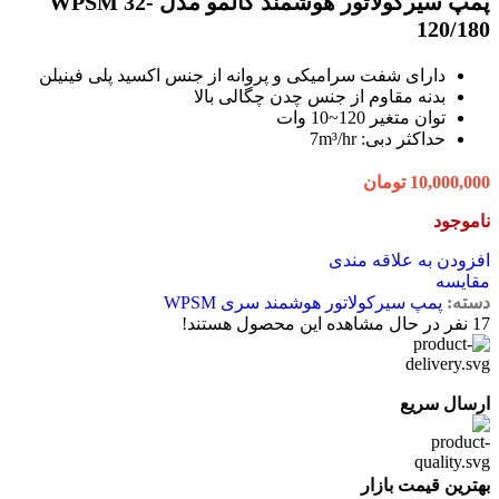
پمپ سیرکولاتور هوشمند کالمو مدل WPSM 32-
120/180
دارای شفت سرامیکی و پروانه از جنس اکسید پلی فینیلن
بدنه مقاوم از جنس چدن چگالی بالا
توان متغیر 120~10 وات
حداکثر دبی: 7m³/hr
10,000,000
تومان
ناموجود
افزودن به علاقه مندی
مقایسه
دسته:
پمپ سیرکولاتور هوشمند سری WPSM
17
نفر در حال مشاهده این محصول هستند!
ارسال سریع
بهترین قیمت بازار