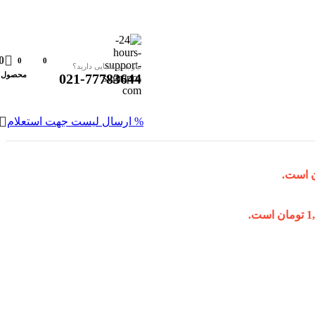
0
0
0
نیاز به راهنمایی دارید؟
محصول
021-77783644
% ارسال لیست جهت استعلام