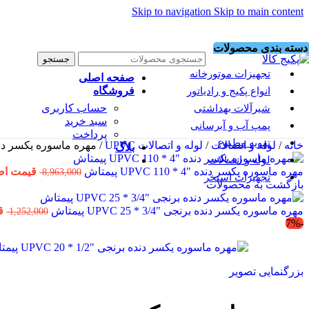
Skip to navigation
Skip to main content
دسته بندی محصولات
جستجو
تجهیزات موتورخانه
صفحه اصلی
فروشگاه
انواع پکیج و رادیاتور
حساب کاربری
شیرآلات بهداشتی
سبد خرید
پمپ آب و آبرسانی
پرداخت
تهویه مطبوع
خانه
/
لوله و اتصالات
/
لوله و اتصالات UPVC
/
مهره ماسوره یکسر دنده برنجی “1/2 
بلاگ
لوله و اتصالات
طرح تعویض سبز
مهره ماسوره یکسر دنده "4 * 110 UPVC پیمتاش
قیمت اصلی 8,963,000 
8,963,000
تجهیزات استخر
بازگشت به محصولات
مهره ماسوره یکسر دنده برنجی "3/4 * 25 UPVC پیمتاش
قی
1,252,000
-7%
بزرگنمایی تصویر