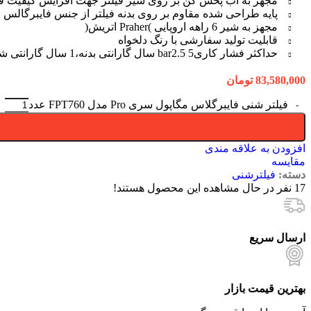
مجهز به آب پخش کن بر روی شیر فیلتر جهت افزایش کیفیت ف
پايه طراحی شده مقاوم بر روی بدنه فيلتر از جنس فايبرگالس
مجهز به شیر 6 راهه اروپايی )Praher اتريش(
قابلیت تولید سفارشی با رنگ دلخواه
حداکثر فشار کاریbar2.5 5 سال گارانتی بدنه،1 سال گارانتی شیر و خدمات پس از فروش مادام العمر
83,580,000
تومان
فیلتر شنی فایبرگلاس مگاپول سری Pro مدل FPT760 عدد
افزودن به علاقه مندی
مقایسه
دسته:
فیلترشنی
17
نفر در حال مشاهده این محصول هستند!
ارسال سریع
بهترین قیمت بازار