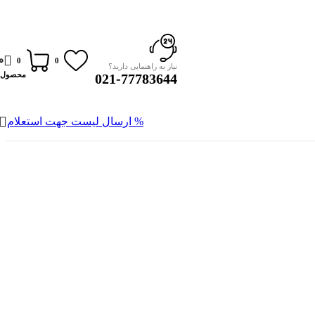
0
0
0
نیاز به راهنمایی دارید؟
محصول
021-77783644
% ارسال لیست جهت استعلام