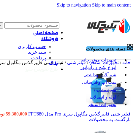
Skip to navigation
Skip to main content
ج
صفحه اصلی
فروشگاه
حساب کاربری
دسته بندی محصولات
سبد خرید
پرداخت
تجهیزات موتورخانه
خانه
/
تجهیزات استخر
/
فیلترشنی
/
فیلتر شنی فایبرگلاس مگاپول سری Pro مدل 760
بلاگ
انواع پکیج و رادیاتور
طرح تعویض سبز
شیرآلات بهداشتی
پمپ آب و آبرسانی
تهویه مطبوع
لوله و اتصالات
تجهیزات استخر
فیلتر شنی فایبرگلاس مگاپول سری Pro مدل FPT680
59,380,000
تو
بازگشت به محصولات