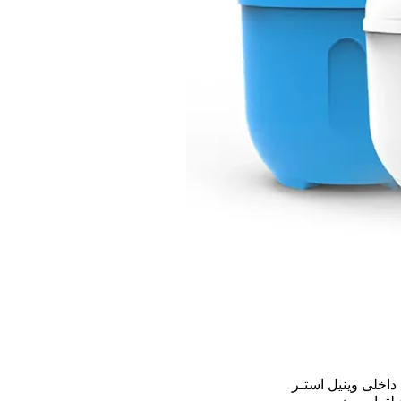
داخلی وینیل استـر