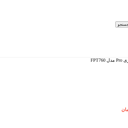
ستجو
FPT
مان