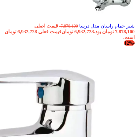
شیر حمام راسان مدل درسا
قیمت اصلی
7,878,100
7,878,100 تومان بود.
6,932,728
تومان
قیمت فعلی 6,932,728 تومان
است.
-12%