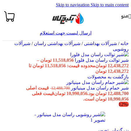
Skip to navigation
Skip to main content
منو
ارسال لیست جهت استعلام
خانه
/
شیرآلات بهداشتی
/
شیرآلات بهداشتی راسان
/
شیرآلات
روشویی
شیر توالت راسان مدل فلورا
11,518,056
تومان
–
12,438,272
تومان
محدوده قیمت: 11,518,056 تومان تا
12,438,272 تومان
بازگشت به محصولات
شیر حمام راسان مدل مینیاتور
قیمت اصلی
12,488,700
12,488,700 تومان بود.
10,990,056
تومان
قیمت فعلی
10,990,056 تومان است.
-12%
بزرگنمایی تصویر