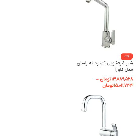
-12%
شیر ظرفشویی آشپزخانه راسان
مدل فلورا
13,889,568
تومان
–
15,011,744
تومان