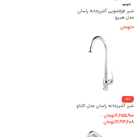
ناموجود
شیر ظرفشویی آشپزخانه راسان
مدل هیپو
0
تومان
-12%
شیر آشپزخانه راسان مدل اکتاو
6,655,900
تومان
–
12,213,608
تومان