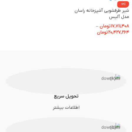
-12%
شیر ظرفشویی آشپزخانه راسان
مدل آلیس
17,711,408
تومان
–
20,427,264
تومان
تحویل سریع
اطلاعات بیشتر