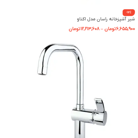
-12%
شیر آشپزخانه راسان مدل اکتاو
6,655,900
تومان
–
12,213,608
تومان