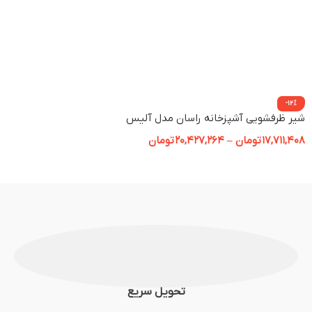
-12%
شیر ظرفشویی آشپزخانه راسان مدل آلیس
17,711,408
تومان
–
20,427,264
تومان
تحویل سریع