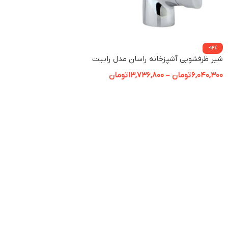
-12%
شیر ظرفشویی آشپزخانه راسان مدل رابیت
6,040,300
تومان
–
13,736,800
تومان