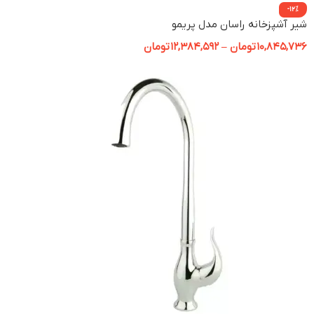
-12%
شیر آشپزخانه راسان مدل پریمو
10,845,736
تومان
–
12,384,592
تومان