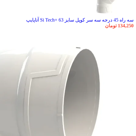
سه راه 45 درجه سه سر کوپل سایز 63 +Si Tech آتاپایپ
134,250
تومان