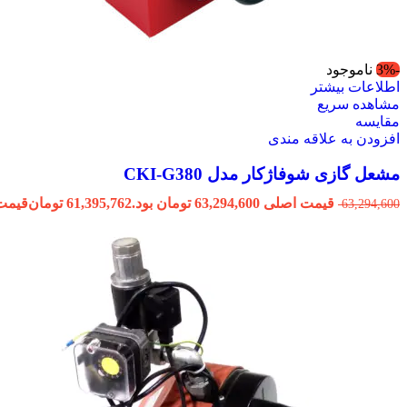
-3%
ناموجود
اطلاعات بیشتر
مشاهده سریع
مقایسه
افزودن به علاقه مندی
مشعل گازی شوفاژکار مدل CKI-G380
قیمت اصلی 63,294,600 تومان بود.
61,395,762
تومان
قیمت فعلی 762
63,294,600