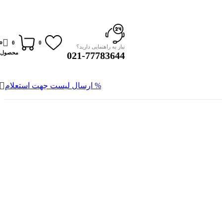
0
0
0
نیاز به راهنمایی دارید؟
محصول
021-77783644
% ارسال لیست جهت استعلام