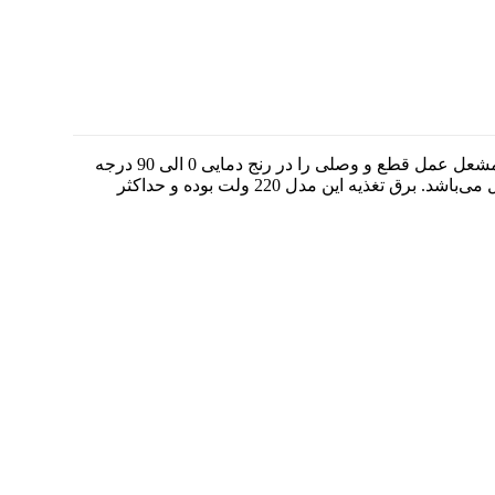
ترموستات جداری تکبان مدل TLV93G بوسیله تسمه فنری بر روی لوله برگشت آبگرم به دیگ بسته شده و با فرمان به پمپ سیرکولاتور یا مشعل عمل قطع و وصلی را در رنج دمایی 0 الی 90 درجه
سانتیگراد انجام می‌دهد. این دستگاه قابلیت ارسال فرمان‌های تک مرحله‌ای (On/Off) را دارد. سنسور ترموستات جداری تکبان از نوع بی متال می‌باشد. برق تغذیه این مدل 220 ولت بوده و حداکثر