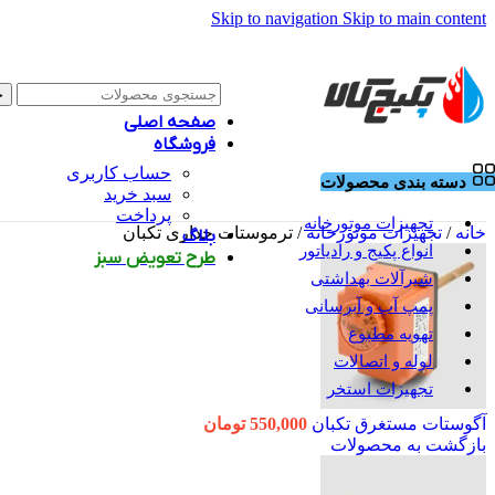
Skip to navigation
Skip to main content
ج
صفحه اصلی
فروشگاه
حساب کاربری
دسته بندی محصولات
سبد خرید
پرداخت
تجهیزات موتورخانه
خانه
/
تجهیزات موتورخانه
/
ترموستات جداری تکبان
بلاگ
انواع پکیج و رادیاتور
طرح تعویض سبز
شیرآلات بهداشتی
پمپ آب و آبرسانی
تهویه مطبوع
لوله و اتصالات
تجهیزات استخر
آگوستات مستغرق تکبان
550,000
تومان
بازگشت به محصولات