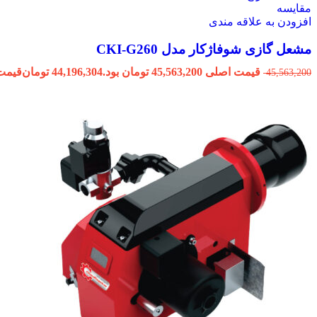
مقایسه
افزودن به علاقه مندی
مشعل گازی شوفاژکار مدل CKI-G260
قیمت اصلی 45,563,200 تومان بود.
44,196,304
تومان
قیمت فعلی 304
45,563,200